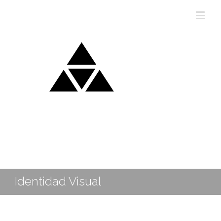
Identidad Visual