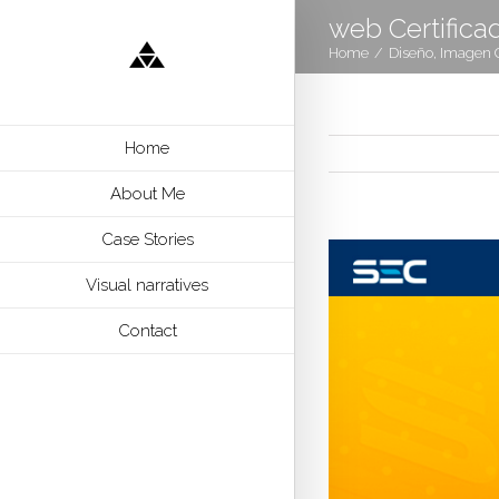
web Certifica
Home
/
Diseño
,
Imagen C
Home
About Me
Case Stories
Visual narratives
Contact