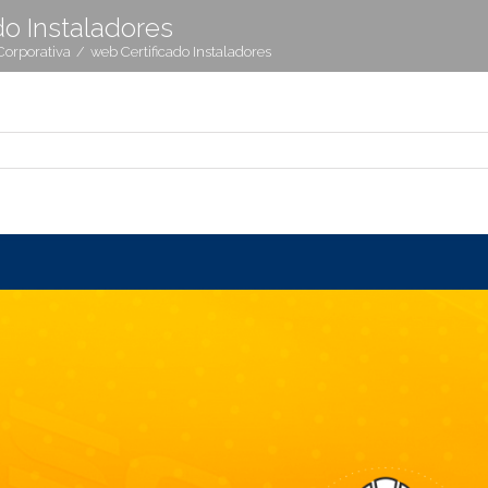
do Instaladores
orporativa
/
web Certificado Instaladores